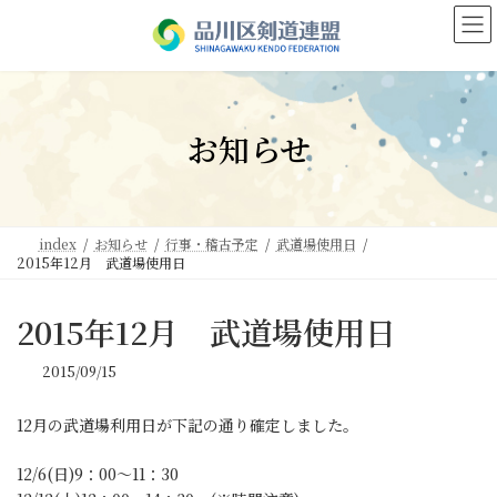
コ
ナ
ン
ビ
テ
ゲ
ン
ー
ツ
シ
へ
ョ
お知らせ
ス
ン
キ
に
ッ
移
プ
動
index
お知らせ
行事・稽古予定
武道場使用日
2015年12月 武道場使用日
2015年12月 武道場使用日
2015/09/15
12月の武道場利用日が下記の通り確定しました。
12/6(日)9：00～11：30