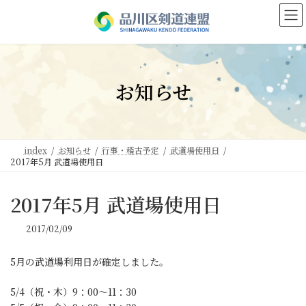
コ
ナ
ン
ビ
テ
ゲ
ン
ー
ツ
シ
へ
ョ
お知らせ
ス
ン
キ
に
ッ
移
プ
動
index
お知らせ
行事・稽古予定
武道場使用日
2017年5月 武道場使用日
2017年5月 武道場使用日
2017/02/09
5月の武道場利用日が確定しました。
5/4（祝・木）9：00～11：30