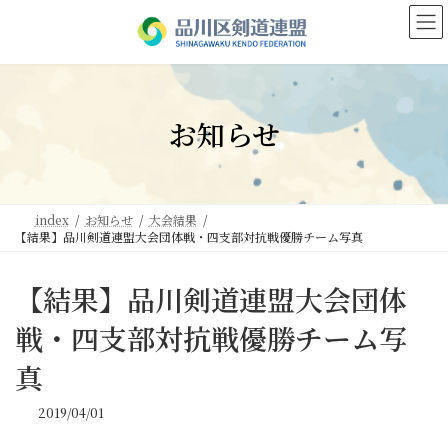
コ
ナ
ン
ビ
テ
ゲ
ン
ー
ツ
シ
へ
ョ
お知らせ
ス
ン
キ
に
ッ
移
プ
動
index
お知らせ
大会結果
【結果】品川剣道連盟大会団体戦・四支部対抗戦優勝チーム写真
【結果】品川剣道連盟大会団体
戦・四支部対抗戦優勝チーム写
真
2019/04/01