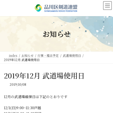
コ
ナ
ン
ビ
テ
ゲ
ン
ー
ツ
シ
へ
ョ
お知らせ
ス
ン
キ
に
ッ
移
プ
動
index
お知らせ
行事・稽古予定
武道場使用日
2019年12月 武道場使用日
2019年12月 武道場使用日
2019/10/08
12月の武道場確保日は下記のとおりです
12/1(日)9:00~11:30戸越