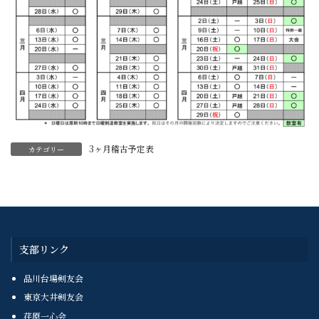
3ヶ月稽古予定表
カテゴリー
支部リンク
品川台場剣友会
東京大井剣友会
荏原一心会