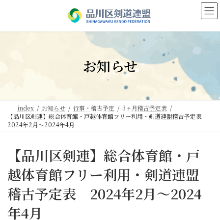
コ
ナ
ン
ビ
テ
ゲ
ン
ー
ツ
シ
へ
ョ
お知らせ
ス
ン
キ
に
ッ
移
プ
動
index
お知らせ
行事・稽古予定
3ヶ月稽古予定表
【品川区剣連】総合体育館・戸越体育館フリー利用・剣道連盟稽古予定表
2024年2月～2024年4月
【品川区剣連】総合体育館・戸
越体育館フリー利用・剣道連盟
稽古予定表 2024年2月～2024
年4月