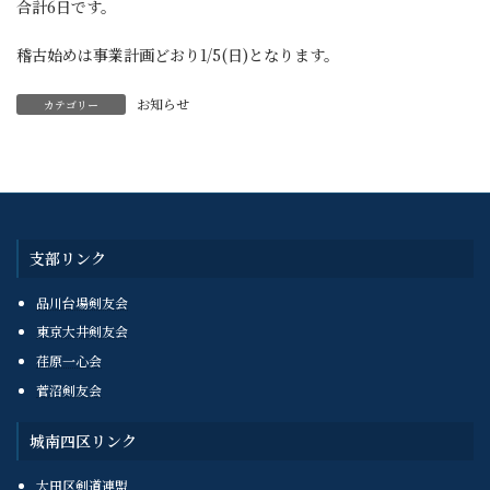
合計6日です。
稽古始めは事業計画どおり1/5(日)となります。
お知らせ
カテゴリー
支部リンク
品川台場剣友会
東京大井剣友会
荏原一心会
菅沼剣友会
城南四区リンク
大田区剣道連盟