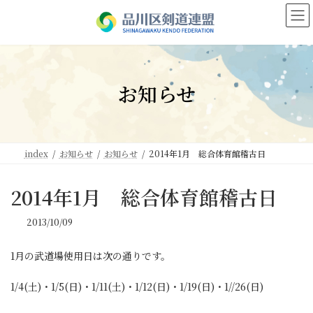
コ
ナ
ン
ビ
テ
ゲ
ン
ー
ツ
シ
へ
ョ
お知らせ
ス
ン
キ
に
ッ
移
プ
動
index
お知らせ
お知らせ
2014年1月 総合体育館稽古日
2014年1月 総合体育館稽古日
2013/10/09
1月の武道場使用日は次の通りです。
1/4(土)・1/5(日)・1/11(土)・1/12(日)・
1/19(日)・1//26(日)