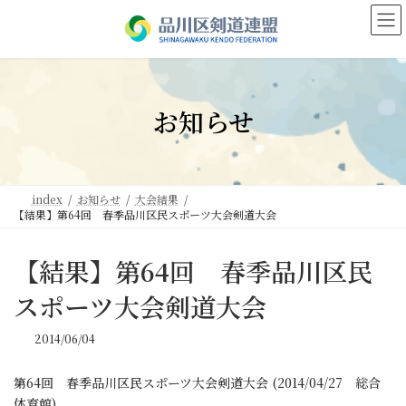
コ
ナ
ン
ビ
テ
ゲ
ン
ー
ツ
シ
へ
ョ
お知らせ
ス
ン
キ
に
ッ
移
プ
動
index
お知らせ
大会結果
【結果】第64回 春季品川区民スポーツ大会剣道大会
【結果】第64回 春季品川区民
スポーツ大会剣道大会
2014/06/04
第64回 春季品川区民スポーツ大会剣道大会 (2014/04/27 総合
体育館)