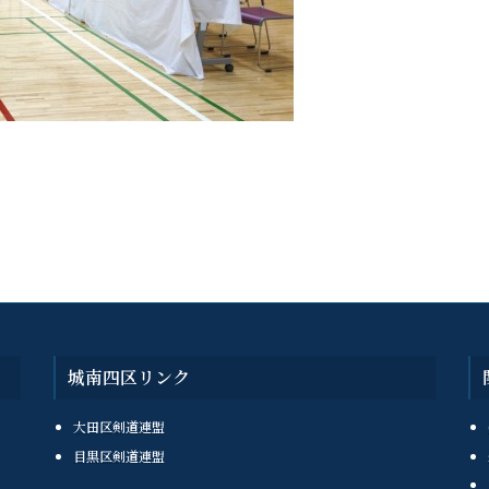
城南四区リンク
大田区剣道連盟
目黒区剣道連盟