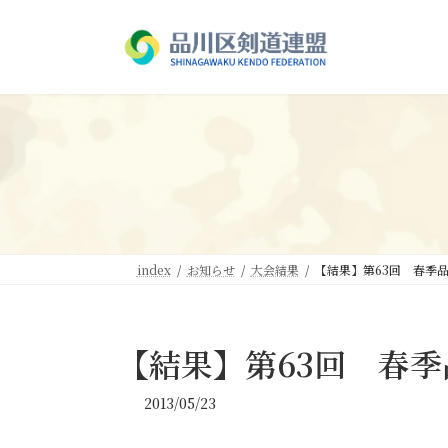
コ
ナ
ン
ビ
テ
ゲ
ン
ー
ツ
シ
へ
ョ
ス
ン
キ
に
ッ
移
プ
動
index
お知らせ
大会結果
【結果】第63回 春季
【結果】第63回 春
2013/05/23