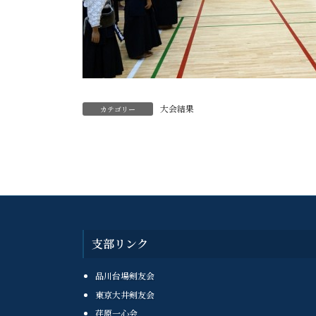
大会結果
カテゴリー
支部リンク
品川台場剣友会
東京大井剣友会
荏原一心会