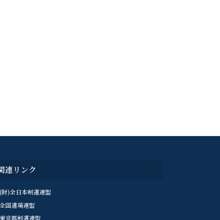
関連リンク
(財)全日本剣道連盟
全国道場連盟
東京都剣道連盟