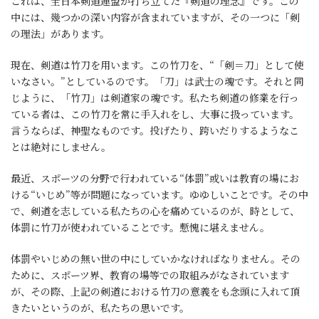
これは、全日本剣道連盟が打ち立てた『剣道の理念』です。この
中には、幾つかの深い内容が含まれていますが、その一つに「剣
の理法」があります。
現在、剣道は竹刀を用います。この竹刀を、“「剣＝刀」として使
いなさい。”としているのです。「刀」は武士の魂です。それと同
じように、「竹刀」は剣道家の魂です。私たち剣道の修業を行っ
ている者は、この竹刀を常に手入れをし、大事に扱っています。
言うならば、神聖なものです。投げたり、跨いだりするようなこ
とは絶対にしません。
最近、スポーツの分野で行われている“体罰”或いは教育の場にお
ける“いじめ”等が問題になっています。ゆゆしいことです。その中
で、剣道を志している私たちの心を痛めているのが、時として、
体罰に竹刀が使われていることです。慙愧に堪えません。
体罰やいじめの無い世の中にしていかなければなりません。その
ために、スポーツ界、教育の場等での取組みがなされています
が、その際、上記の剣道における竹刀の意義をも念頭に入れて頂
きたいというのが、私たちの思いです。