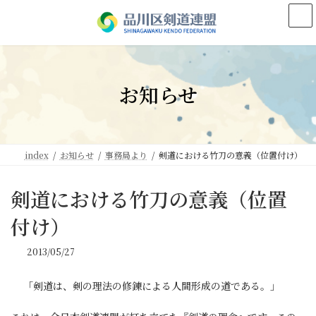
コ
ナ
ン
ビ
テ
ゲ
ン
ー
ツ
シ
へ
ョ
お知らせ
ス
ン
キ
に
ッ
移
プ
動
index
お知らせ
事務局より
剣道における竹刀の意義（位置付け）
剣道における竹刀の意義（位置
付け）
2013/05/27
「剣道は、剣の理法の修錬による人間形成の道である。」