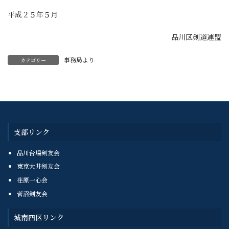
平成２５年５月
品川区剣道連盟
事務局より
カテゴリー
支部リンク
品川台場剣友会
東京大井剣友会
荏原一心会
菅沼剣友会
城南四区リンク